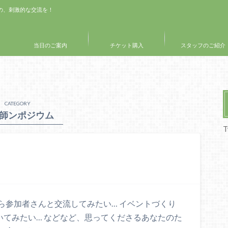
めの、刺激的な交流を！
当日のご案内
チケット購入
スタッフのご紹介
CATEGORY
師ンポジウム
T
ら参加者さんと交流してみたい… イベントづくり
いてみたい… などなど、思ってくださるあなたのた